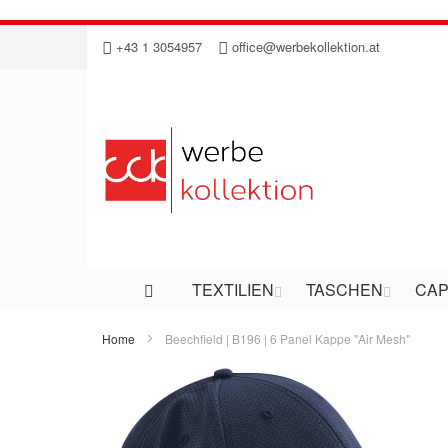
Direkt
+43 1 3054957
office@werbekollektion.at
zum
Inhalt
TEXTILIEN
TASCHEN
CAP
Home
Beechfield | B196 | 6 Panel Kappe "Air Mesh"
Zum
Ende
der
Bildergalerie