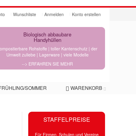
nto
Wunschliste
Anmelden
Konto erstellen
Biologisch abbaubare
Handyhüllen
ompostierbare Rohstoffe | toller Kantenschutz | der
Umwelt zuliebe | Lagerware | viele Modelle
--> ERFAHREN SIE MEHR
FRÜHLING/SOMMER
WARENKORB
STAFFELPREISE
Für Firmen, Schulen und Vereine