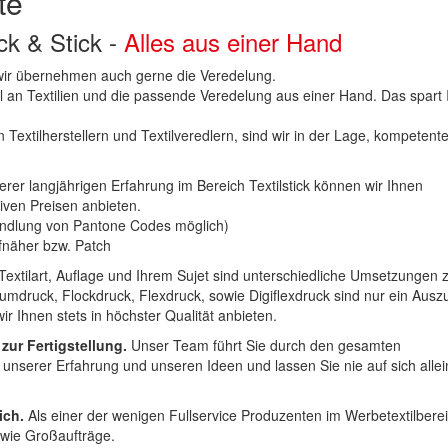
te
uck & Stick -
Alles aus einer Hand
n wir übernehmen auch gerne die Veredelung.
hl an Textilien und die passende Veredelung aus einer Hand. Das spart
 Textilherstellern und Textilveredlern, sind wir in der Lage, kompetent
erer langjährigen Erfahrung im Bereich Textilstick können wir Ihnen
iven Preisen anbieten.
ndlung von Pantone Codes möglich)
Aufnäher bzw. Patch
Textilart, Auflage und Ihrem Sujet sind unterschiedliche Umsetzungen 
umdruck, Flockdruck, Flexdruck, sowie Digiflexdruck sind nur ein Ausz
r Ihnen stets in höchster Qualität anbieten.
 zur Fertigstellung.
Unser Team führt Sie durch den gesamten
t unserer Erfahrung und unseren Ideen und lassen Sie nie auf sich alle
ich.
Als einer der wenigen Fullservice Produzenten im Werbetextilbere
 wie Großaufträge.