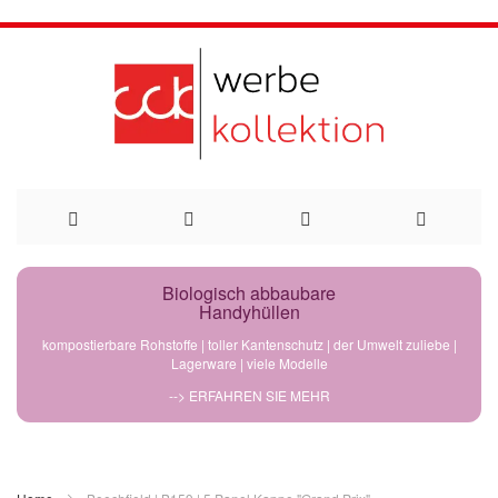
Direkt
Biologisch abbaubare
Handyhüllen
zum
kompostierbare Rohstoffe | toller Kantenschutz | der Umwelt zuliebe |
Lagerware | viele Modelle
Inhalt
--> ERFAHREN SIE MEHR