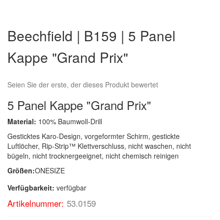
Zum
Anfang
Beechfield | B159 | 5 Panel
der
Bildergalerie
Kappe "Grand Prix"
springen
Seien Sie der erste, der dieses Produkt bewertet
5 Panel Kappe "Grand Prix"
Material:
100% Baumwoll-Drill
Gesticktes Karo-Design, vorgeformter Schirm, gestickte
Luftlöcher, Rip-Strip™ Klettverschluss, nicht waschen, nicht
bügeln, nicht trocknergeeignet, nicht chemisch reinigen
Größen:
ONESIZE
Verfügbarkeit:
verfügbar
Artikelnummer:
53.0159