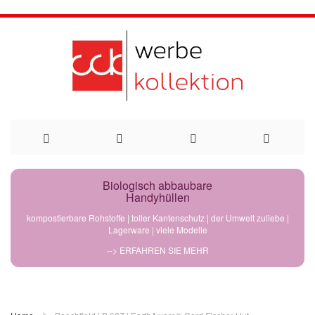
Direkt
Biologisch abbaubare
Handyhüllen
zum
kompostierbare Rohstoffe | toller Kantenschutz | der Umwelt zuliebe |
Lagerware | viele Modelle
Inhalt
--> ERFAHREN SIE MEHR