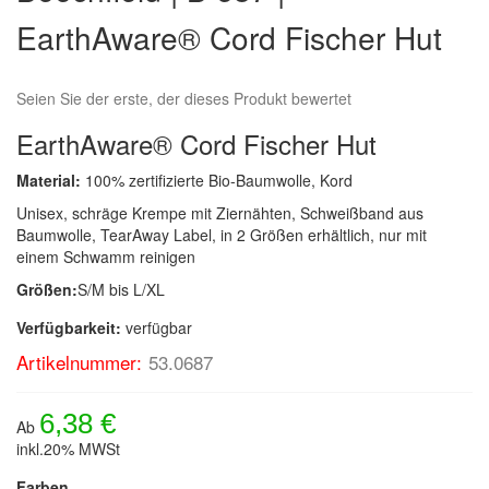
Bildergalerie
EarthAware® Cord Fischer Hut
springen
Seien Sie der erste, der dieses Produkt bewertet
EarthAware® Cord Fischer Hut
Material:
100% zertifizierte Bio-Baumwolle, Kord
Unisex, schräge Krempe mit Ziernähten, Schweißband aus
Baumwolle, TearAway Label, in 2 Größen erhältlich, nur mit
einem Schwamm reinigen
Größen:
S/M bis L/XL
Verfügbarkeit:
verfügbar
Artikelnummer:
53.0687
6,38 €
Ab
inkl.20% MWSt
Farben