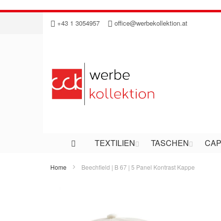
Direkt
+43 1 3054957
office@werbekollektion.at
zum
Inhalt
TEXTILIEN
TASCHEN
CAP
Home
Beechfield | B 67 | 5 Panel Kontrast Kappe
Zum
Ende
der
Bildergalerie