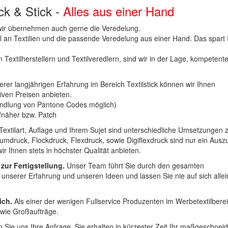
uck & Stick -
Alles aus einer Hand
n wir übernehmen auch gerne die Veredelung.
hl an Textilien und die passende Veredelung aus einer Hand. Das spart
 Textilherstellern und Textilveredlern, sind wir in der Lage, kompetent
erer langjährigen Erfahrung im Bereich Textilstick können wir Ihnen
iven Preisen anbieten.
ndlung von Pantone Codes möglich)
Aufnäher bzw. Patch
Textilart, Auflage und Ihrem Sujet sind unterschiedliche Umsetzungen 
umdruck, Flockdruck, Flexdruck, sowie Digiflexdruck sind nur ein Ausz
r Ihnen stets in höchster Qualität anbieten.
 zur Fertigstellung.
Unser Team führt Sie durch den gesamten
t unserer Erfahrung und unseren Ideen und lassen Sie nie auf sich alle
ich.
Als einer der wenigen Fullservice Produzenten im Werbetextilbere
 wie Großaufträge.
 Sie uns Ihre Anfrage. Sie erhalten in kürzester Zeit Ihr maßgeschnei