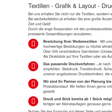
Textilien - Grafik & Layout - Dr
Bei uns erhalten Sie nicht nur die Textilien, sonder
Bei werbekollektion.at erhalten Sie eine große Anza
Zeit und Geld!
Durch die enge Kooperation mit den professionellsten
preiswerte Gesamtlösungen anzubieten.
Bestickung Ihrer Werbetextilien
- Mit uns
hochwertige Bestickungen zu höchst attrakt
Über 300 verschiedene Garnfarben (Umwa
Als Direktstick auf Ihre Textilien oder als 
Das passende Druckverfahren
- Je nach 
empfehlen. Siebdruck, Transferdruck, Scha
unserer angebotenen Drucktechniken, die wi
Wir sind Ihr Partner von der Planung bis
Produktionslauf. Wir helfen Ihnen gerne mi
gestellt.
Druck und Stick bereits ab 1 Stück mögl
fertigen wir Kleinstauflagen genauso gerne
Nutzen Sie das Formular auf dieser Seite und senden