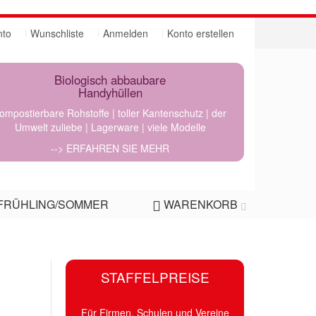
nto
Wunschliste
Anmelden
Konto erstellen
Biologisch abbaubare
Handyhüllen
ompostierbare Rohstoffe | toller Kantenschutz | der
Umwelt zuliebe | Lagerware | viele Modelle
--> ERFAHREN SIE MEHR
FRÜHLING/SOMMER
WARENKORB
STAFFELPREISE
Für Firmen, Schulen und Vereine