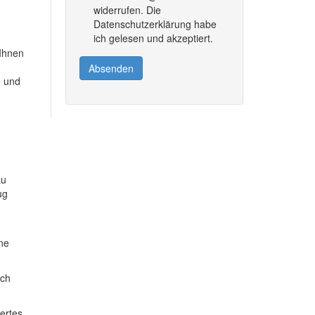
widerrufen. Die
Datenschutzerklärung habe
ich gelesen und akzeptiert.
 Ihnen
Absenden
e und
zu
ug
ine
ich
dertes