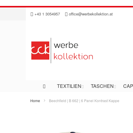
Direkt
+43 1 3054957
office@werbekollektion.at
zum
Inhalt
TEXTILIEN
TASCHEN
CAP
Home
Beechfield | B 662 | 6 Panel Kontrast Kappe
Zum
Ende
der
Bildergalerie