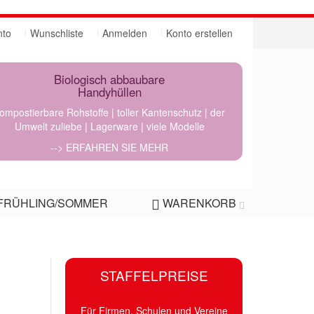
nto
Wunschliste
Anmelden
Konto erstellen
Biologisch abbaubare
Handyhüllen
ompostierbare Rohstoffe | toller Kantenschutz | der
Umwelt zuliebe | Lagerware | viele Modelle
--> ERFAHREN SIE MEHR
FRÜHLING/SOMMER
WARENKORB
STAFFELPREISE
Für Firmen, Schulen und Vereine