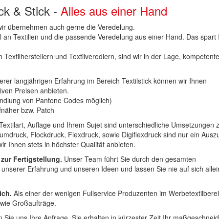
uck & Stick -
Alles aus einer Hand
n wir übernehmen auch gerne die Veredelung.
hl an Textilien und die passende Veredelung aus einer Hand. Das spart
 Textilherstellern und Textilveredlern, sind wir in der Lage, kompetent
erer langjährigen Erfahrung im Bereich Textilstick können wir Ihnen
iven Preisen anbieten.
ndlung von Pantone Codes möglich)
Aufnäher bzw. Patch
Textilart, Auflage und Ihrem Sujet sind unterschiedliche Umsetzungen 
umdruck, Flockdruck, Flexdruck, sowie Digiflexdruck sind nur ein Ausz
r Ihnen stets in höchster Qualität anbieten.
 zur Fertigstellung.
Unser Team führt Sie durch den gesamten
t unserer Erfahrung und unseren Ideen und lassen Sie nie auf sich alle
ich.
Als einer der wenigen Fullservice Produzenten im Werbetextilbere
 wie Großaufträge.
 Sie uns Ihre Anfrage. Sie erhalten in kürzester Zeit Ihr maßgeschnei