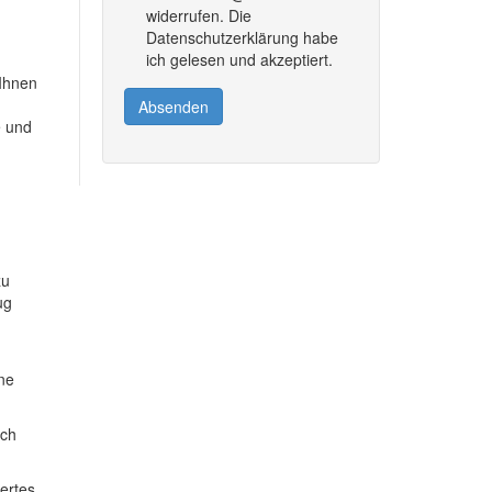
widerrufen. Die
Datenschutzerklärung habe
ich gelesen und akzeptiert.
 Ihnen
Absenden
e und
zu
ug
ine
ich
dertes