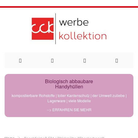
Direkt
Biologisch abbaubare
Handyhüllen
zum
kompostierbare Rohstoffe | toller Kantenschutz | der Umwelt zuliebe |
Lagerware | viele Modelle
Inhalt
--> ERFAHREN SIE MEHR