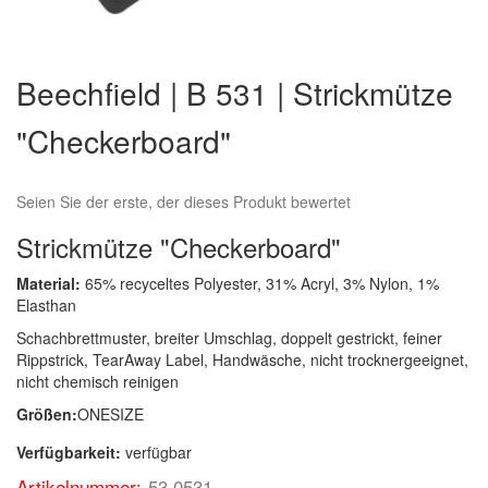
Zum
Anfang
Beechfield | B 531 | Strickmütze
der
Bildergalerie
"Checkerboard"
springen
Seien Sie der erste, der dieses Produkt bewertet
Strickmütze "Checkerboard"
Material:
65% recyceltes Polyester, 31% Acryl, 3% Nylon, 1%
Elasthan
Schachbrettmuster, breiter Umschlag, doppelt gestrickt, feiner
Rippstrick, TearAway Label, Handwäsche, nicht trocknergeeignet,
nicht chemisch reinigen
Größen:
ONESIZE
Verfügbarkeit:
verfügbar
Artikelnummer:
53.0531