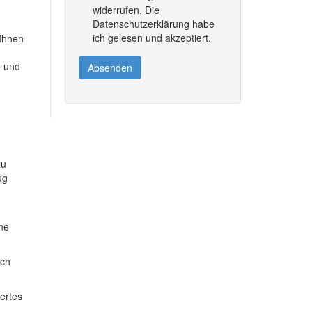
widerrufen. Die
Datenschutzerklärung habe
ich gelesen und akzeptiert.
 Ihnen
e und
Absenden
zu
ug
ine
ich
dertes