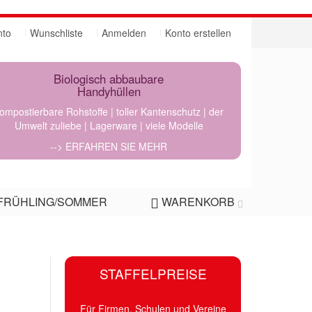
nto
Wunschliste
Anmelden
Konto erstellen
Biologisch abbaubare
Handyhüllen
ompostierbare Rohstoffe | toller Kantenschutz | der
Umwelt zuliebe | Lagerware | viele Modelle
--> ERFAHREN SIE MEHR
FRÜHLING/SOMMER
WARENKORB
STAFFELPREISE
Für Firmen, Schulen und Vereine