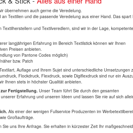
uck & Stick -
Alles aus einer Hand
n wir übernehmen auch gerne die Veredelung.
hl an Textilien und die passende Veredelung aus einer Hand. Das spart
 Textilherstellern und Textilveredlern, sind wir in der Lage, kompetent
erer langjährigen Erfahrung im Bereich Textilstick können wir Ihnen
iven Preisen anbieten.
ndlung von Pantone Codes möglich)
Aufnäher bzw. Patch
Textilart, Auflage und Ihrem Sujet sind unterschiedliche Umsetzungen 
umdruck, Flockdruck, Flexdruck, sowie Digiflexdruck sind nur ein Ausz
r Ihnen stets in höchster Qualität anbieten.
 zur Fertigstellung.
Unser Team führt Sie durch den gesamten
t unserer Erfahrung und unseren Ideen und lassen Sie nie auf sich alle
ich.
Als einer der wenigen Fullservice Produzenten im Werbetextilbere
 wie Großaufträge.
 Sie uns Ihre Anfrage. Sie erhalten in kürzester Zeit Ihr maßgeschnei