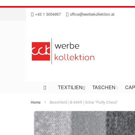
Direkt
+43 1 3054957
office@werbekollektion.at
zum
Inhalt
TEXTILIEN
TASCHEN
CAP
Home
Beechfield | B 494R | Schal "Fluffy Check"
Zum
Ende
der
Bildergalerie