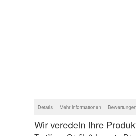
Zum
Anfang
der
Bildergalerie
springen
Details
Mehr Informationen
Bewertunge
Wir veredeln Ihre Produk