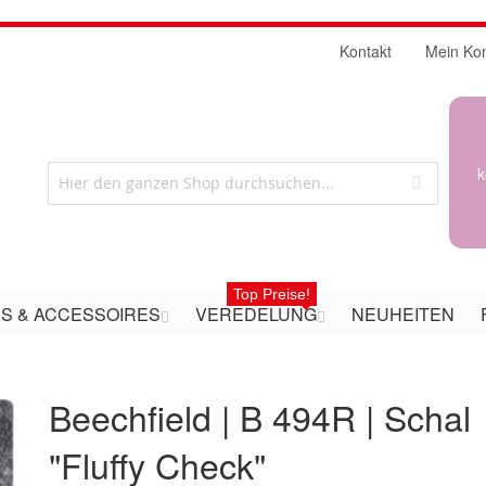
Kontakt
Mein Ko
k
Top Preise!
S & ACCESSOIRES
VEREDELUNG
NEUHEITEN
Beechfield | B 494R | Schal
"Fluffy Check"