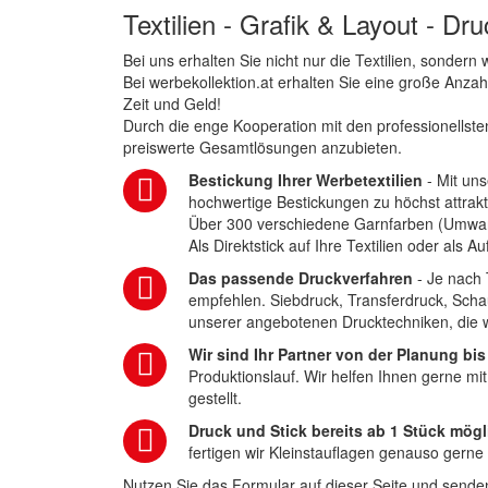
Textilien - Grafik & Layout - Dr
Bei uns erhalten Sie nicht nur die Textilien, sonder
Bei werbekollektion.at erhalten Sie eine große Anza
Zeit und Geld!
Durch die enge Kooperation mit den professionellsten
preiswerte Gesamtlösungen anzubieten.
Bestickung Ihrer Werbetextilien
- Mit uns
hochwertige Bestickungen zu höchst attrakt
Über 300 verschiedene Garnfarben (Umwa
Als Direktstick auf Ihre Textilien oder als 
Das passende Druckverfahren
- Je nach 
empfehlen. Siebdruck, Transferdruck, Scha
unserer angebotenen Drucktechniken, die wi
Wir sind Ihr Partner von der Planung bis
Produktionslauf. Wir helfen Ihnen gerne mi
gestellt.
Druck und Stick bereits ab 1 Stück mögl
fertigen wir Kleinstauflagen genauso gerne
Nutzen Sie das Formular auf dieser Seite und senden