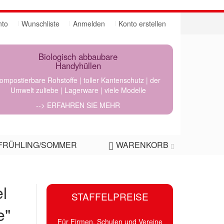
nto
Wunschliste
Anmelden
Konto erstellen
Biologisch abbaubare
Handyhüllen
ompostierbare Rohstoffe | toller Kantenschutz | der
Umwelt zuliebe | Lagerware | viele Modelle
--> ERFAHREN SIE MEHR
FRÜHLING/SOMMER
WARENKORB
l
STAFFELPREISE
e"
Für Firmen, Schulen und Vereine