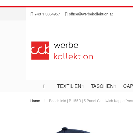
Direkt
+43 1 3054957
office@werbekollektion.at
zum
Inhalt
TEXTILIEN
TASCHEN
CAP
Home
Beechfield | B 155R | 5 Panel Sandwich Kappe "Acc
Zum
Ende
der
Bildergalerie