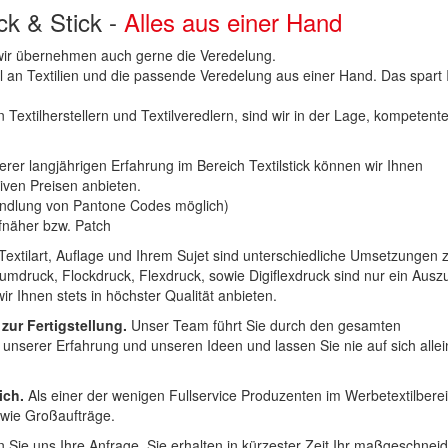
uck & Stick -
Alles aus einer Hand
n wir übernehmen auch gerne die Veredelung.
hl an Textilien und die passende Veredelung aus einer Hand. Das spart
 Textilherstellern und Textilveredlern, sind wir in der Lage, kompetent
erer langjährigen Erfahrung im Bereich Textilstick können wir Ihnen
iven Preisen anbieten.
ndlung von Pantone Codes möglich)
Aufnäher bzw. Patch
Textilart, Auflage und Ihrem Sujet sind unterschiedliche Umsetzungen 
umdruck, Flockdruck, Flexdruck, sowie Digiflexdruck sind nur ein Ausz
r Ihnen stets in höchster Qualität anbieten.
 zur Fertigstellung.
Unser Team führt Sie durch den gesamten
t unserer Erfahrung und unseren Ideen und lassen Sie nie auf sich alle
ich.
Als einer der wenigen Fullservice Produzenten im Werbetextilbere
 wie Großaufträge.
 Sie uns Ihre Anfrage. Sie erhalten in kürzester Zeit Ihr maßgeschnei