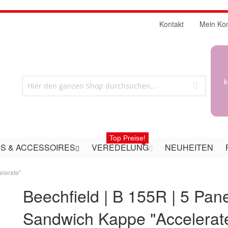
Kontakt
Mein Ko
k
Top Preise!
S & ACCESSOIRES
VEREDELUNG
NEUHEITEN
elerate"
Beechfield | B 155R | 5 Pane
Sandwich Kappe "Accelerat