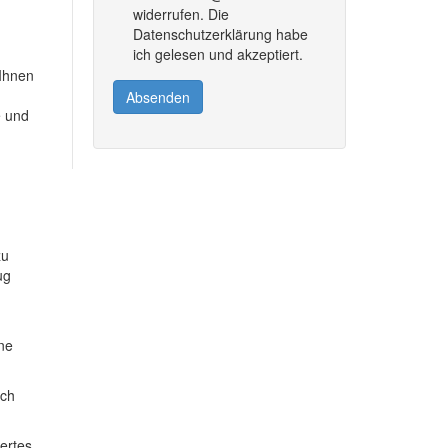
widerrufen. Die
Datenschutzerklärung habe
ich gelesen und akzeptiert.
 Ihnen
Absenden
e und
zu
ug
ine
ich
dertes