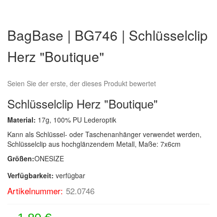
Zum
Anfang
BagBase | BG746 | Schlüsselclip
der
Bildergalerie
Herz "Boutique"
springen
Seien Sie der erste, der dieses Produkt bewertet
Schlüsselclip Herz "Boutique"
Material:
17g, 100% PU Lederoptik
Kann als Schlüssel- oder Taschenanhänger verwendet werden,
Schlüsselclip aus hochglänzendem Metall, Maße: 7x6cm
Größen:
ONESIZE
Verfügbarkeit:
verfügbar
Artikelnummer:
52.0746