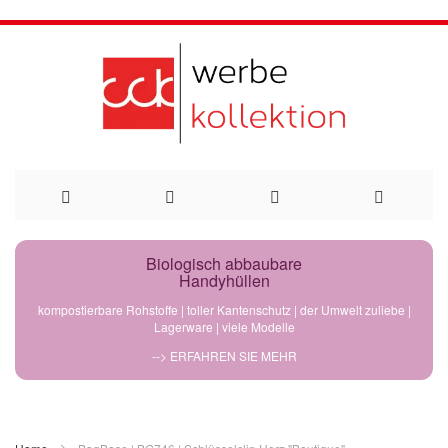
Direkt
Biologisch abbaubare
Handyhüllen
zum
kompostierbare Rohstoffe | toller Kantenschutz | der Umwelt zuliebe |
Lagerware | viele Modelle
Inhalt
--> ERFAHREN SIE MEHR