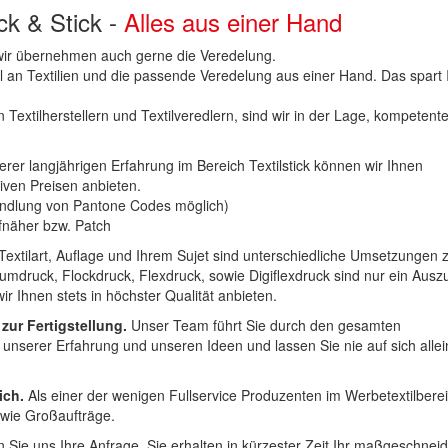
uck & Stick -
Alles aus einer Hand
n wir übernehmen auch gerne die Veredelung.
hl an Textilien und die passende Veredelung aus einer Hand. Das spart
 Textilherstellern und Textilveredlern, sind wir in der Lage, kompetent
erer langjährigen Erfahrung im Bereich Textilstick können wir Ihnen
iven Preisen anbieten.
ndlung von Pantone Codes möglich)
Aufnäher bzw. Patch
Textilart, Auflage und Ihrem Sujet sind unterschiedliche Umsetzungen 
umdruck, Flockdruck, Flexdruck, sowie Digiflexdruck sind nur ein Ausz
r Ihnen stets in höchster Qualität anbieten.
 zur Fertigstellung.
Unser Team führt Sie durch den gesamten
t unserer Erfahrung und unseren Ideen und lassen Sie nie auf sich alle
ich.
Als einer der wenigen Fullservice Produzenten im Werbetextilbere
 wie Großaufträge.
 Sie uns Ihre Anfrage. Sie erhalten in kürzester Zeit Ihr maßgeschnei