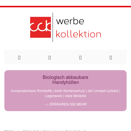
Direkt
Biologisch abbaubare
Handyhüllen
zum
kompostierbare Rohstoffe | toller Kantenschutz | der Umwelt zuliebe |
Lagerware | viele Modelle
Inhalt
--> ERFAHREN SIE MEHR