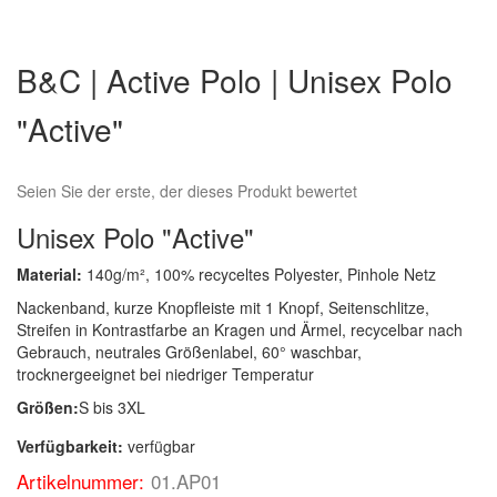
Zum
Anfang
B&C | Active Polo | Unisex Polo
der
Bildergalerie
"Active"
springen
Seien Sie der erste, der dieses Produkt bewertet
Unisex Polo "Active"
Material:
140g/m², 100% recyceltes Polyester, Pinhole Netz
Nackenband, kurze Knopfleiste mit 1 Knopf, Seitenschlitze,
Streifen in Kontrastfarbe an Kragen und Ärmel, recycelbar nach
Gebrauch, neutrales Größenlabel, 60° waschbar,
trocknergeeignet bei niedriger Temperatur
Größen:
S bis 3XL
Verfügbarkeit:
verfügbar
Artikelnummer:
01.AP01