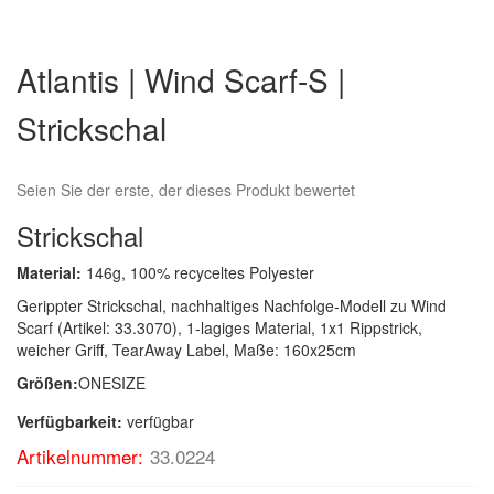
Zum
Anfang
Atlantis | Wind Scarf-S |
der
Bildergalerie
Strickschal
springen
Seien Sie der erste, der dieses Produkt bewertet
Strickschal
Material:
146g, 100% recyceltes Polyester
Gerippter Strickschal, nachhaltiges Nachfolge-Modell zu Wind
Scarf (Artikel: 33.3070), 1-lagiges Material, 1x1 Rippstrick,
weicher Griff, TearAway Label, Maße: 160x25cm
Größen:
ONESIZE
Verfügbarkeit:
verfügbar
Artikelnummer:
33.0224