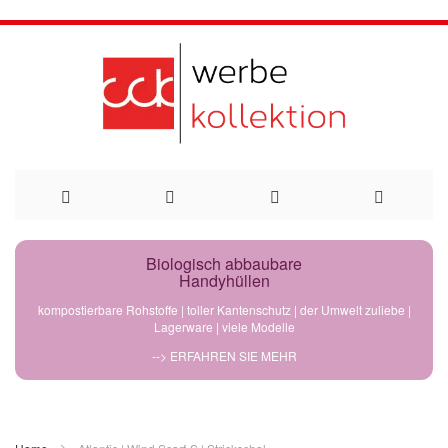
Direkt
Biologisch abbaubare
Handyhüllen
zum
kompostierbare Rohstoffe | toller Kantenschutz | der Umwelt zuliebe |
Lagerware | viele Modelle
Inhalt
--> ERFAHREN SIE MEHR