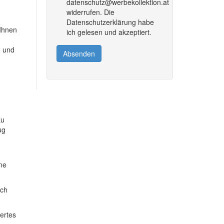
datenschutz@werbekollektion.at
widerrufen. Die
Datenschutzerklärung habe
 Ihnen
ich gelesen und akzeptiert.
e und
Absenden
zu
ug
ine
ich
dertes