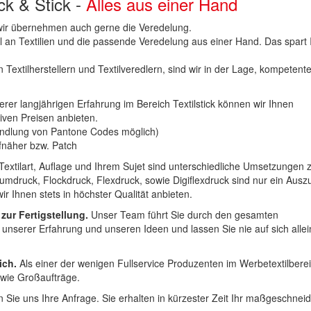
uck & Stick -
Alles aus einer Hand
n wir übernehmen auch gerne die Veredelung.
hl an Textilien und die passende Veredelung aus einer Hand. Das spart
 Textilherstellern und Textilveredlern, sind wir in der Lage, kompetent
erer langjährigen Erfahrung im Bereich Textilstick können wir Ihnen
iven Preisen anbieten.
ndlung von Pantone Codes möglich)
Aufnäher bzw. Patch
Textilart, Auflage und Ihrem Sujet sind unterschiedliche Umsetzungen 
umdruck, Flockdruck, Flexdruck, sowie Digiflexdruck sind nur ein Ausz
r Ihnen stets in höchster Qualität anbieten.
 zur Fertigstellung.
Unser Team führt Sie durch den gesamten
t unserer Erfahrung und unseren Ideen und lassen Sie nie auf sich alle
ich.
Als einer der wenigen Fullservice Produzenten im Werbetextilbere
 wie Großaufträge.
 Sie uns Ihre Anfrage. Sie erhalten in kürzester Zeit Ihr maßgeschnei