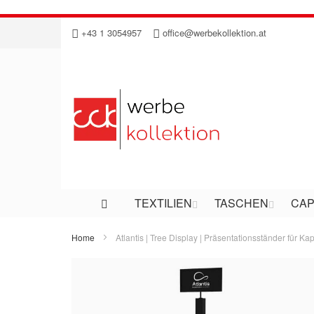
Direkt
+43 1 3054957
office@werbekollektion.at
zum
Inhalt
TEXTILIEN
TASCHEN
CAP
Home
Atlantis | Tree Display | Präsentationsständer für K
Zum
Ende
der
Bildergalerie