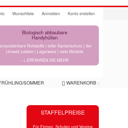
nto
Wunschliste
Anmelden
Konto erstellen
Biologisch abbaubare
Handyhüllen
ompostierbare Rohstoffe | toller Kantenschutz | der
Umwelt zuliebe | Lagerware | viele Modelle
--> ERFAHREN SIE MEHR
FRÜHLING/SOMMER
WARENKORB
STAFFELPREISE
Für Firmen, Schulen und Vereine