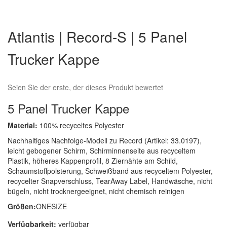
Zum
Anfang
Atlantis | Record-S | 5 Panel
der
Bildergalerie
Trucker Kappe
springen
Seien Sie der erste, der dieses Produkt bewertet
5 Panel Trucker Kappe
Material:
100% recyceltes Polyester
Nachhaltiges Nachfolge-Modell zu Record (Artikel: 33.0197),
leicht gebogener Schirm, Schirminnenseite aus recyceltem
Plastik, höheres Kappenprofil, 8 Ziernähte am Schild,
Schaumstoffpolsterung, Schweißband aus recyceltem Polyester,
recycelter Snapverschluss, TearAway Label, Handwäsche, nicht
bügeln, nicht trocknergeeignet, nicht chemisch reinigen
Größen:
ONESIZE
Verfügbarkeit:
verfügbar