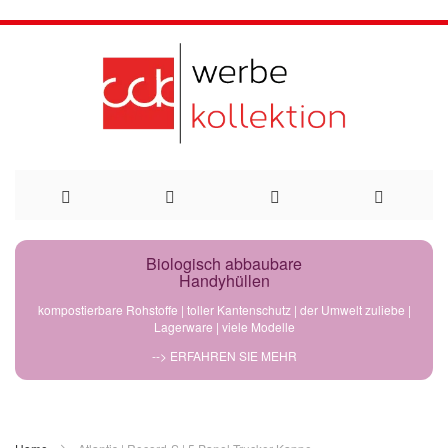
Direkt
Biologisch abbaubare
Handyhüllen
zum
kompostierbare Rohstoffe | toller Kantenschutz | der Umwelt zuliebe |
Lagerware | viele Modelle
Inhalt
--> ERFAHREN SIE MEHR