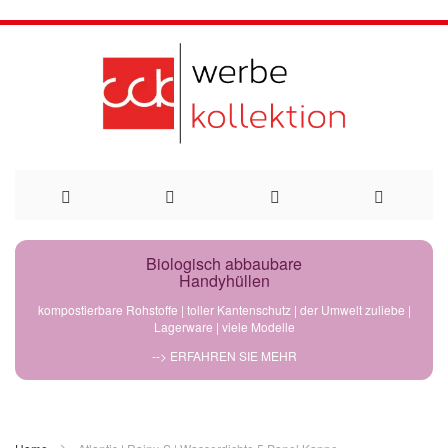
Direkt
Biologisch abbaubare
Handyhüllen
zum
kompostierbare Rohstoffe | toller Kantenschutz | der Umwelt zuliebe |
Lagerware | viele Modelle
Inhalt
--> ERFAHREN SIE MEHR