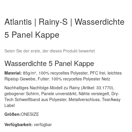
Zum
Anfang
Atlantis | Rainy-S | Wasserdichte
der
Bildergalerie
5 Panel Kappe
springen
Seien Sie der erste, der dieses Produkt bewertet
Wasserdichte 5 Panel Kappe
Material:
85g/m², 100% recyceltes Polyester, PFC frei, leichtes
Ripstop Gewebe, Futter: 100% recyceltes Polyester Netz
Nachhaltiges Nachfolge-Modell zu Rainy (Artikel: 33.1770),
gebogener Schirm, Panele unverstärkt, Nähte versiegelt, Dry-
Tech Schweißband aus Polyester, Metallverschluss, TearAway
Label
Größen:
ONESIZE
Verfügbarkeit:
verfügbar