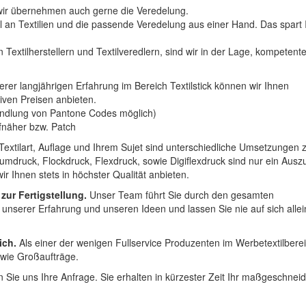
n wir übernehmen auch gerne die Veredelung.
hl an Textilien und die passende Veredelung aus einer Hand. Das spart
 Textilherstellern und Textilveredlern, sind wir in der Lage, kompetent
erer langjährigen Erfahrung im Bereich Textilstick können wir Ihnen
iven Preisen anbieten.
ndlung von Pantone Codes möglich)
Aufnäher bzw. Patch
Textilart, Auflage und Ihrem Sujet sind unterschiedliche Umsetzungen 
umdruck, Flockdruck, Flexdruck, sowie Digiflexdruck sind nur ein Ausz
r Ihnen stets in höchster Qualität anbieten.
 zur Fertigstellung.
Unser Team führt Sie durch den gesamten
t unserer Erfahrung und unseren Ideen und lassen Sie nie auf sich alle
ich.
Als einer der wenigen Fullservice Produzenten im Werbetextilbere
 wie Großaufträge.
 Sie uns Ihre Anfrage. Sie erhalten in kürzester Zeit Ihr maßgeschnei