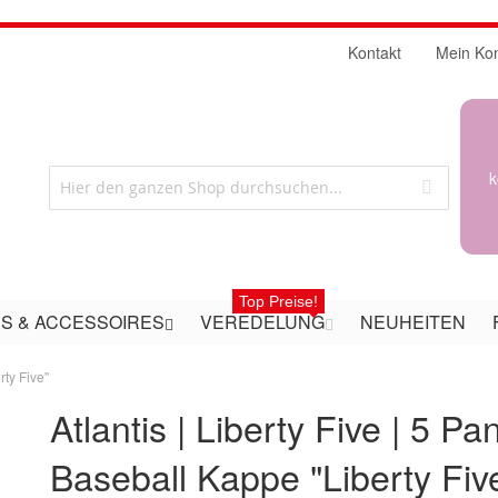
Kontakt
Mein Ko
k
Top Preise!
S & ACCESSOIRES
VEREDELUNG
NEUHEITEN
rty Five"
Atlantis | Liberty Five | 5 Pa
Baseball Kappe "Liberty Fiv