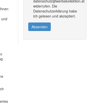
datenschutz@werbekollektion.at
widerrufen. Die
 Ihnen
Datenschutzerklärung habe
ich gelesen und akzeptiert.
e und
Absenden
zu
ug
ine
ich
dertes