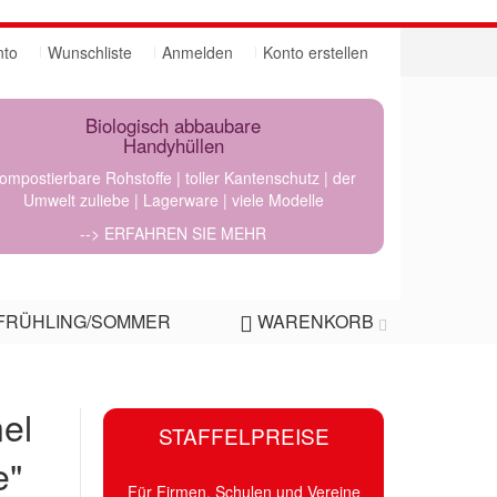
nto
Wunschliste
Anmelden
Konto erstellen
Biologisch abbaubare
Handyhüllen
ompostierbare Rohstoffe | toller Kantenschutz | der
Umwelt zuliebe | Lagerware | viele Modelle
--> ERFAHREN SIE MEHR
FRÜHLING/SOMMER
WARENKORB
nel
STAFFELPREISE
e"
Für Firmen, Schulen und Vereine