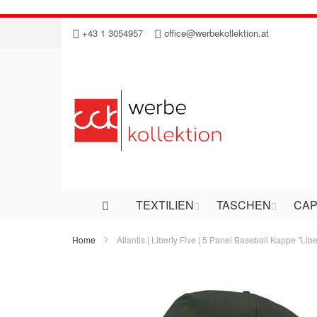
Direkt
+43 1 3054957
office@werbekollektion.at
zum
Inhalt
TEXTILIEN
TASCHEN
CAP
Home
Atlantis | Liberty Five | 5 Panel Baseball Kappe "Libe
Zum
Ende
der
Bildergalerie