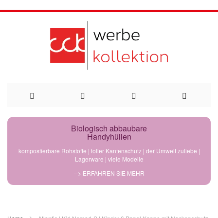
Direkt
Biologisch abbaubare
Handyhüllen
zum
kompostierbare Rohstoffe | toller Kantenschutz | der Umwelt zuliebe |
Lagerware | viele Modelle
Inhalt
--> ERFAHREN SIE MEHR