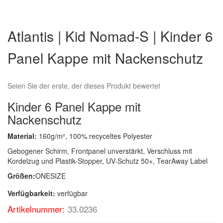
Zum
Anfang
Atlantis | Kid Nomad-S | Kinder 6
der
Bildergalerie
Panel Kappe mit Nackenschutz
springen
Seien Sie der erste, der dieses Produkt bewertet
Kinder 6 Panel Kappe mit
Nackenschutz
Material:
160g/m², 100% recyceltes Polyester
Gebogener Schirm, Frontpanel unverstärkt, Verschluss mit
Kordelzug und Plastik-Stopper, UV-Schutz 50+, TearAway Label
Größen:
ONESIZE
Verfügbarkeit:
verfügbar
Artikelnummer:
33.0236