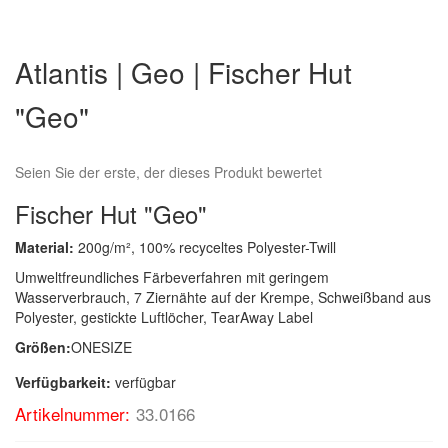
Zum
Anfang
Atlantis | Geo | Fischer Hut
der
Bildergalerie
"Geo"
springen
Seien Sie der erste, der dieses Produkt bewertet
Fischer Hut "Geo"
Material:
200g/m², 100% recyceltes Polyester-Twill
Umweltfreundliches Färbeverfahren mit geringem
Wasserverbrauch, 7 Ziernähte auf der Krempe, Schweißband aus
Polyester, gestickte Luftlöcher, TearAway Label
Größen:
ONESIZE
Verfügbarkeit:
verfügbar
Artikelnummer:
33.0166