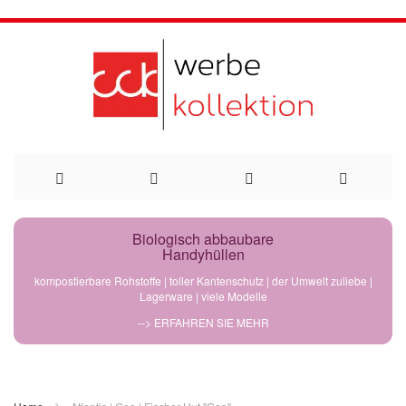
Direkt
Biologisch abbaubare
Handyhüllen
zum
kompostierbare Rohstoffe | toller Kantenschutz | der Umwelt zuliebe |
Lagerware | viele Modelle
Inhalt
--> ERFAHREN SIE MEHR