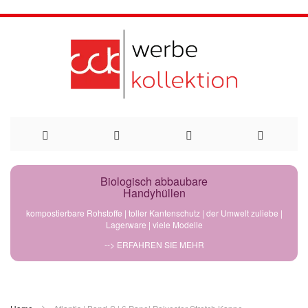
Direkt
Biologisch abbaubare
Handyhüllen
zum
kompostierbare Rohstoffe | toller Kantenschutz | der Umwelt zuliebe |
Lagerware | viele Modelle
Inhalt
--> ERFAHREN SIE MEHR