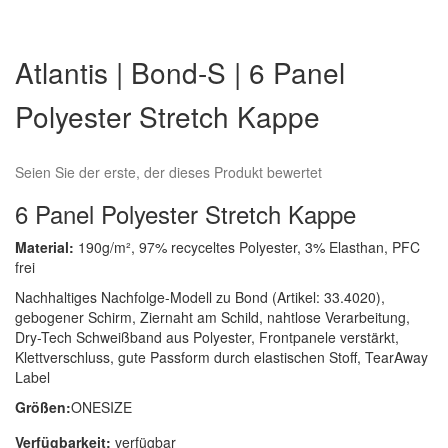
Zum
Anfang
Atlantis | Bond-S | 6 Panel
der
Bildergalerie
Polyester Stretch Kappe
springen
Seien Sie der erste, der dieses Produkt bewertet
6 Panel Polyester Stretch Kappe
Material:
190g/m², 97% recyceltes Polyester, 3% Elasthan, PFC
frei
Nachhaltiges Nachfolge-Modell zu Bond (Artikel: 33.4020),
gebogener Schirm, Ziernaht am Schild, nahtlose Verarbeitung,
Dry-Tech Schweißband aus Polyester, Frontpanele verstärkt,
Klettverschluss, gute Passform durch elastischen Stoff, TearAway
Label
Größen:
ONESIZE
Verfügbarkeit:
verfügbar