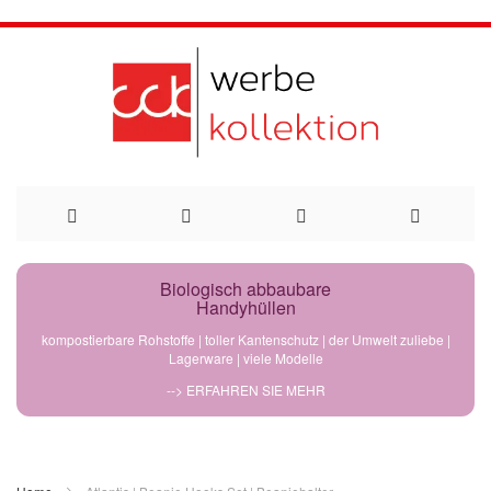
Direkt
Biologisch abbaubare
Handyhüllen
zum
kompostierbare Rohstoffe | toller Kantenschutz | der Umwelt zuliebe |
Lagerware | viele Modelle
Inhalt
--> ERFAHREN SIE MEHR