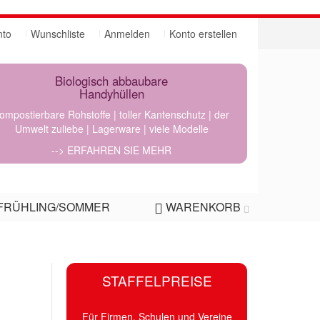
nto
Wunschliste
Anmelden
Konto erstellen
Biologisch abbaubare
Handyhüllen
ompostierbare Rohstoffe | toller Kantenschutz | der
Umwelt zuliebe | Lagerware | viele Modelle
--> ERFAHREN SIE MEHR
FRÜHLING/SOMMER
WARENKORB
STAFFELPREISE
Für Firmen, Schulen und Vereine