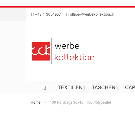
Direkt
+43 1 3054957
office@werbekollektion.at
zum
Inhalt
TEXTILIEN
TASCHEN
CAP
Home
100 Polybags 30x40 | 100 Polybeutel
Zum
Ende
der
Bildergalerie