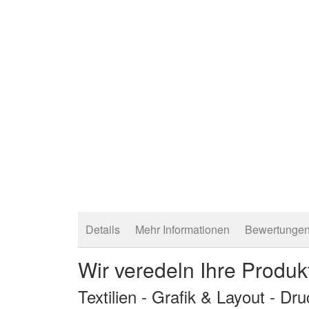
springen
Details
Mehr Informationen
Bewertunge
Wir veredeln Ihre Produk
Textilien - Grafik & Layout - Dr