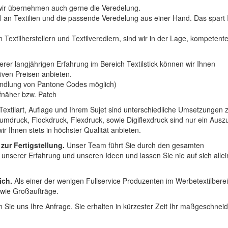
n wir übernehmen auch gerne die Veredelung.
hl an Textilien und die passende Veredelung aus einer Hand. Das spart
 Textilherstellern und Textilveredlern, sind wir in der Lage, kompetent
erer langjährigen Erfahrung im Bereich Textilstick können wir Ihnen
iven Preisen anbieten.
ndlung von Pantone Codes möglich)
Aufnäher bzw. Patch
Textilart, Auflage und Ihrem Sujet sind unterschiedliche Umsetzungen 
umdruck, Flockdruck, Flexdruck, sowie Digiflexdruck sind nur ein Ausz
r Ihnen stets in höchster Qualität anbieten.
 zur Fertigstellung.
Unser Team führt Sie durch den gesamten
t unserer Erfahrung und unseren Ideen und lassen Sie nie auf sich alle
ich.
Als einer der wenigen Fullservice Produzenten im Werbetextilbere
 wie Großaufträge.
 Sie uns Ihre Anfrage. Sie erhalten in kürzester Zeit Ihr maßgeschnei