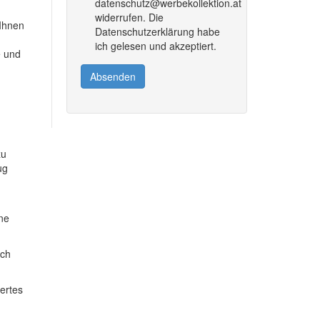
datenschutz@werbekollektion.at
widerrufen. Die
 Ihnen
Datenschutzerklärung habe
ich gelesen und akzeptiert.
e und
Absenden
zu
ug
ine
ich
dertes