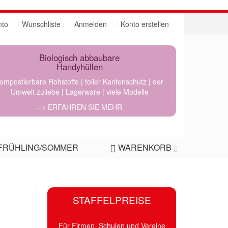
nto
Wunschliste
Anmelden
Konto erstellen
Biologisch abbaubare
Handyhüllen
ompostierbare Rohstoffe | toller Kantenschutz | der
Umwelt zuliebe | Lagerware | viele Modelle
--> ERFAHREN SIE MEHR
FRÜHLING/SOMMER
WARENKORB
STAFFELPREISE
Für Firmen, Schulen und Vereine