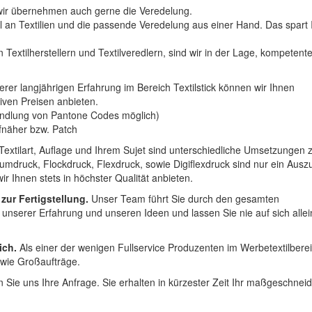
n wir übernehmen auch gerne die Veredelung.
hl an Textilien und die passende Veredelung aus einer Hand. Das spart
 Textilherstellern und Textilveredlern, sind wir in der Lage, kompetent
erer langjährigen Erfahrung im Bereich Textilstick können wir Ihnen
iven Preisen anbieten.
ndlung von Pantone Codes möglich)
Aufnäher bzw. Patch
Textilart, Auflage und Ihrem Sujet sind unterschiedliche Umsetzungen 
umdruck, Flockdruck, Flexdruck, sowie Digiflexdruck sind nur ein Ausz
r Ihnen stets in höchster Qualität anbieten.
 zur Fertigstellung.
Unser Team führt Sie durch den gesamten
t unserer Erfahrung und unseren Ideen und lassen Sie nie auf sich alle
ich.
Als einer der wenigen Fullservice Produzenten im Werbetextilbere
 wie Großaufträge.
 Sie uns Ihre Anfrage. Sie erhalten in kürzester Zeit Ihr maßgeschnei