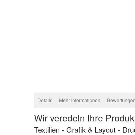
springen
Details
Mehr Informationen
Bewertunge
Wir veredeln Ihre Produk
Textilien - Grafik & Layout - Dr