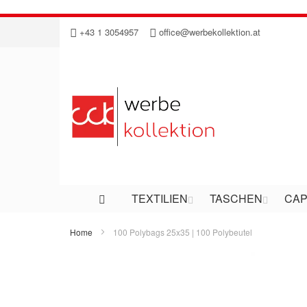
Direkt
+43 1 3054957
office@werbekollektion.at
zum
Inhalt
TEXTILIEN
TASCHEN
CAP
Home
100 Polybags 25x35 | 100 Polybeutel
Zum
Ende
der
Bildergalerie