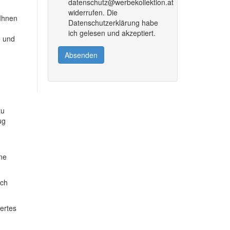
datenschutz@werbekollektion.at
widerrufen. Die
 Ihnen
Datenschutzerklärung habe
ich gelesen und akzeptiert.
e und
Absenden
zu
ug
ine
ich
dertes