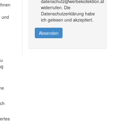
datenschutz@werbekollektion.at
 Ihnen
widerrufen. Die
Datenschutzerklärung habe
e und
ich gelesen und akzeptiert.
Absenden
zu
ug
ine
ich
dertes