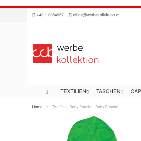
Direkt
+43 1 3054957
office@werbekollektion.at
zum
Inhalt
TEXTILIEN
TASCHEN
CAP
Home
The One | Baby Poncho | Baby Poncho
Zum
Ende
der
Bildergalerie