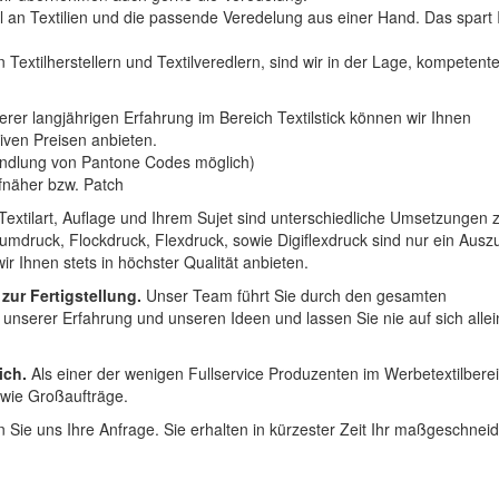
hl an Textilien und die passende Veredelung aus einer Hand. Das spart
 Textilherstellern und Textilveredlern, sind wir in der Lage, kompetent
erer langjährigen Erfahrung im Bereich Textilstick können wir Ihnen
iven Preisen anbieten.
ndlung von Pantone Codes möglich)
Aufnäher bzw. Patch
Textilart, Auflage und Ihrem Sujet sind unterschiedliche Umsetzungen 
umdruck, Flockdruck, Flexdruck, sowie Digiflexdruck sind nur ein Ausz
r Ihnen stets in höchster Qualität anbieten.
 zur Fertigstellung.
Unser Team führt Sie durch den gesamten
t unserer Erfahrung und unseren Ideen und lassen Sie nie auf sich alle
ich.
Als einer der wenigen Fullservice Produzenten im Werbetextilbere
 wie Großaufträge.
 Sie uns Ihre Anfrage. Sie erhalten in kürzester Zeit Ihr maßgeschnei