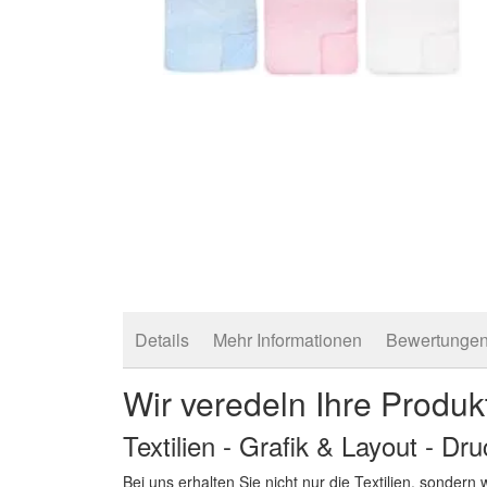
Zum
Anfang
der
Bildergalerie
springen
Details
Mehr Informationen
Bewertunge
Wir veredeln Ihre Produk
Textilien - Grafik & Layout - Dr
Bei uns erhalten Sie nicht nur die Textilien, sonder