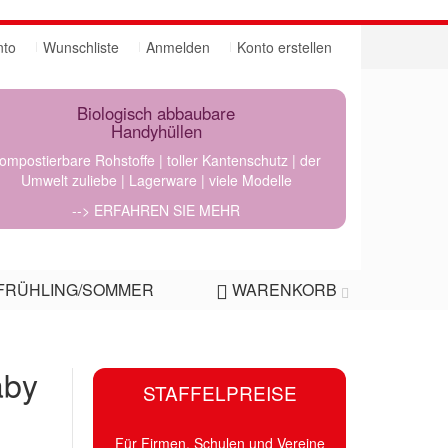
nto
Wunschliste
Anmelden
Konto erstellen
Biologisch abbaubare
Handyhüllen
ompostierbare Rohstoffe | toller Kantenschutz | der
Umwelt zuliebe | Lagerware | viele Modelle
--> ERFAHREN SIE MEHR
FRÜHLING/SOMMER
WARENKORB
aby
STAFFELPREISE
Für Firmen, Schulen und Vereine