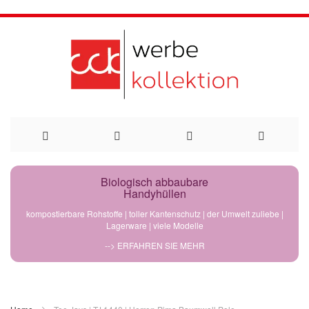
Direkt
Biologisch abbaubare
Handyhüllen
zum
kompostierbare Rohstoffe | toller Kantenschutz | der Umwelt zuliebe |
Lagerware | viele Modelle
Inhalt
--> ERFAHREN SIE MEHR