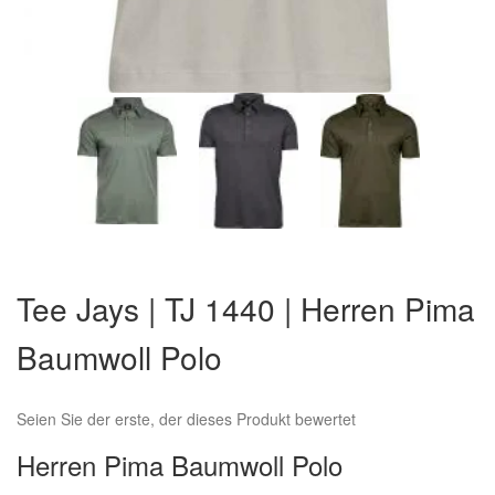
Zum
Anfang
Tee Jays | TJ 1440 | Herren Pima
der
Bildergalerie
Baumwoll Polo
springen
Seien Sie der erste, der dieses Produkt bewertet
Herren Pima Baumwoll Polo