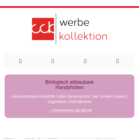
Direkt
Biologisch abbaubare
Handyhüllen
zum
kompostierbare Rohstoffe | toller Kantenschutz | der Umwelt zuliebe |
Lagerware | viele Modelle
Inhalt
--> ERFAHREN SIE MEHR