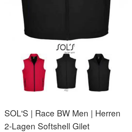
Zum
Anfang
SOL'S | Race BW Men | Herren
der
Bildergalerie
2-Lagen Softshell Gilet
springen