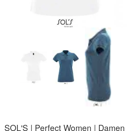
Zum
Anfang
SOL'S | Perfect Women | Damen
der