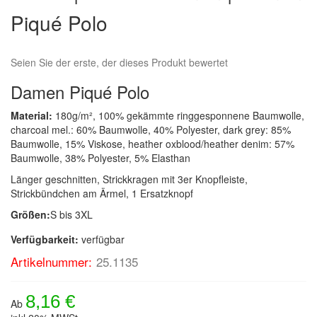
Bildergalerie
Piqué Polo
springen
Seien Sie der erste, der dieses Produkt bewertet
Damen Piqué Polo
Material:
180g/m², 100% gekämmte ringgesponnene Baumwolle,
charcoal mel.: 60% Baumwolle, 40% Polyester, dark grey: 85%
Baumwolle, 15% Viskose, heather oxblood/heather denim: 57%
Baumwolle, 38% Polyester, 5% Elasthan
Länger geschnitten, Strickkragen mit 3er Knopfleiste,
Strickbündchen am Ärmel, 1 Ersatzknopf
Größen:
S bis 3XL
Verfügbarkeit:
verfügbar
Artikelnummer:
25.1135
8,16 €
Ab