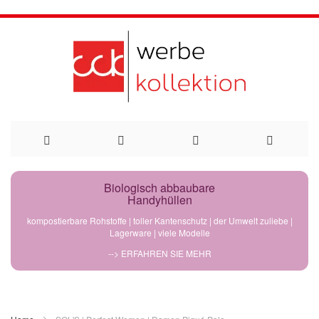
Direkt
Biologisch abbaubare
Handyhüllen
zum
kompostierbare Rohstoffe | toller Kantenschutz | der Umwelt zuliebe |
Lagerware | viele Modelle
Inhalt
--> ERFAHREN SIE MEHR