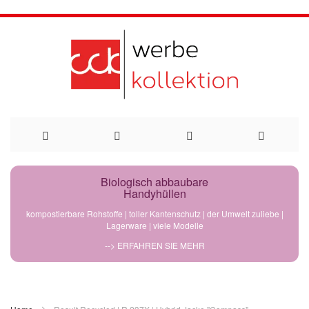
Direkt
Biologisch abbaubare
Handyhüllen
zum
kompostierbare Rohstoffe | toller Kantenschutz | der Umwelt zuliebe |
Lagerware | viele Modelle
Inhalt
--> ERFAHREN SIE MEHR