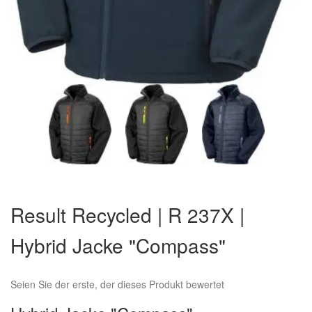
Zum
Anfang
Result Recycled | R 237X |
der
Bildergalerie
Hybrid Jacke "Compass"
springen
Seien Sie der erste, der dieses Produkt bewertet