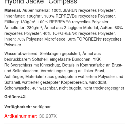
Hybrid Jacke "Compass"
Material:
Außenmaterial: 100% JIAREN recyceltes Polyester,
Innenfutter: 180g/m², 100% REPREVE® recyceltes Polyester,
Füllung: 180g/m², 100% REPREVE® recyceltes Polyester,
Ärmelfutter: 280g/m², Ärmel aus 2-lagigem Material, Außen: 60%
recyceltes Polyester, 40% TOPGREEN® recyceltes Polyester,
Innen: 70% Polyester Microfleece, 30% TOPGREEN® recyceltes
Polyester
Wasserabweisend, Stehkragen gepolstert, Ärmel aus
bedruckbarem Softshell, eingefasste Bündchen, YKK
Reißverschluss mit Kinnschutz, Details in Kontrastfarbe an Brust-
und Seitentaschen, Veredelungszugang an linker Brust,
Aufhänger, Materialmix aus gestepptem wattiertem Polyester und
Softshell, wattierter gesteppter Körperbereich, winddicht,
Schonwäsche, 40° waschbar, nicht bügeln, nicht trocknergeeignet
Größen:
4XL
Verfügbarkeit:
verfügbar
Artikelnummer:
30.237X