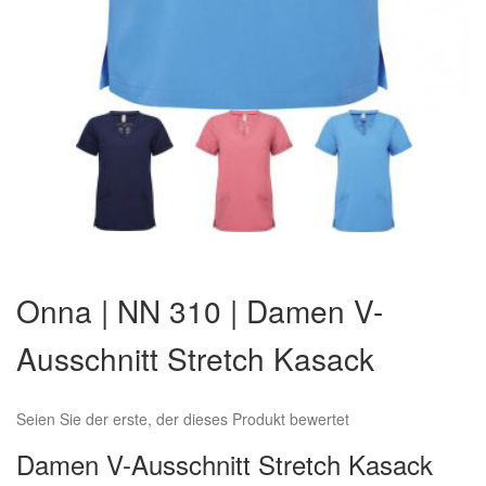
Zum
Anfang
Onna | NN 310 | Damen V-
der
Bildergalerie
Ausschnitt Stretch Kasack
springen
Seien Sie der erste, der dieses Produkt bewertet
Damen V-Ausschnitt Stretch Kasack