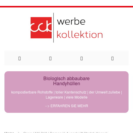
Direkt
Biologisch abbaubare
Handyhüllen
zum
kompostierbare Rohstoffe | toller Kantenschutz | der Umwelt zuliebe |
Lagerware | viele Modelle
Inhalt
--> ERFAHREN SIE MEHR