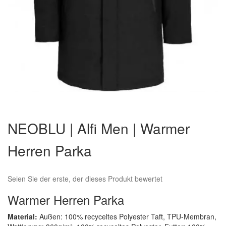
Zum
Anfang
NEOBLU | Alfi Men | Warmer
der
Bildergalerie
Herren Parka
springen
Seien Sie der erste, der dieses Produkt bewertet
Warmer Herren Parka
Material:
Außen: 100% recyceltes Polyester Taft, TPU-Membran,