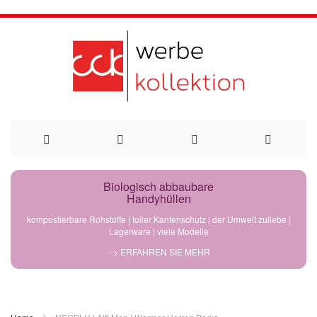
Direkt
Biologisch abbaubare
Handyhüllen
zum
kompostierbare Rohstoffe | toller Kantenschutz | der Umwelt zuliebe |
Lagerware | viele Modelle
Inhalt
--> ERFAHREN SIE MEHR