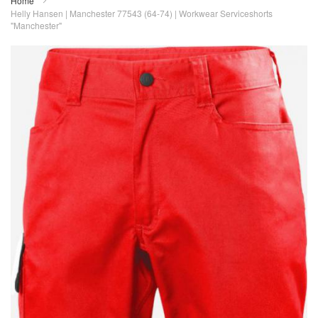
Home
Helly Hansen | Manchester 77543 (64-74) | Workwear Serviceshorts
"Manchester"
Zum
Ende
der
Bildergalerie
springen