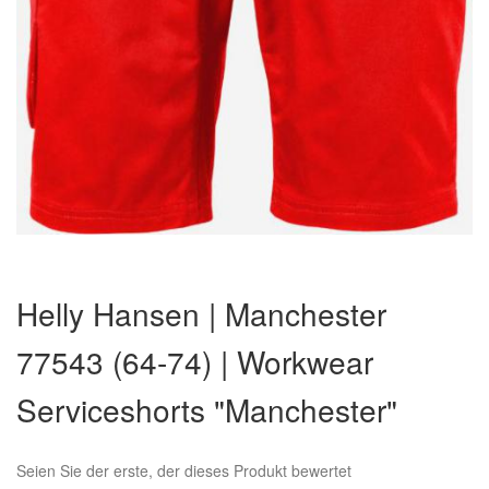
Zum
Anfang
Helly Hansen | Manchester
der
Bildergalerie
77543 (64-74) | Workwear
springen
Serviceshorts "Manchester"
Seien Sie der erste, der dieses Produkt bewertet