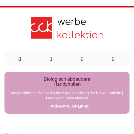
Direkt
Biologisch abbaubare
Handyhüllen
zum
kompostierbare Rohstoffe | toller Kantenschutz | der Umwelt zuliebe |
Lagerware | viele Modelle
Inhalt
--> ERFAHREN SIE MEHR