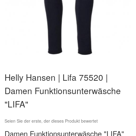
Zum
Anfang
Helly Hansen | Lifa 75520 |
der
Bildergalerie
Damen Funktionsunterwäsche
springen
"LIFA"
Seien Sie der erste, der dieses Produkt bewertet
Damen Funktionsunterwäsche "LIFA"