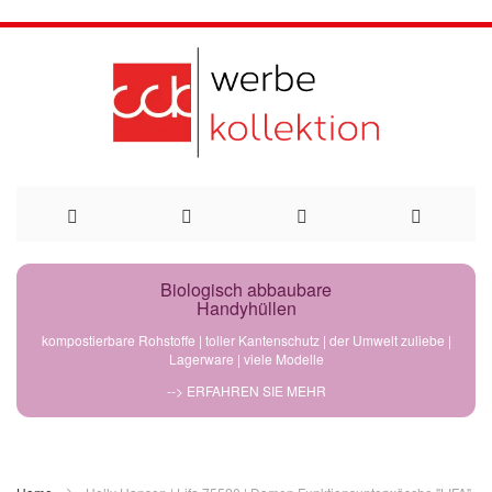
Direkt
Biologisch abbaubare
Handyhüllen
zum
kompostierbare Rohstoffe | toller Kantenschutz | der Umwelt zuliebe |
Lagerware | viele Modelle
Inhalt
--> ERFAHREN SIE MEHR