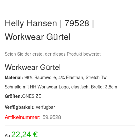
Zum
Anfang
Helly Hansen | 79528 |
der
Bildergalerie
Workwear Gürtel
springen
Seien Sie der erste, der dieses Produkt bewertet
Workwear Gürtel
Material:
96% Baumwolle, 4% Elasthan, Stretch Twill
Schnalle mit HH Workwear Logo, elastisch, Breite: 3,8cm
Größen:
ONESIZE
Verfügbarkeit:
verfügbar
Artikelnummer:
59.9528
22,24 €
Ab