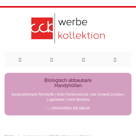
Direkt
Biologisch abbaubare
Handyhüllen
zum
kompostierbare Rohstoffe | toller Kantenschutz | der Umwelt zuliebe |
Lagerware | viele Modelle
Inhalt
--> ERFAHREN SIE MEHR