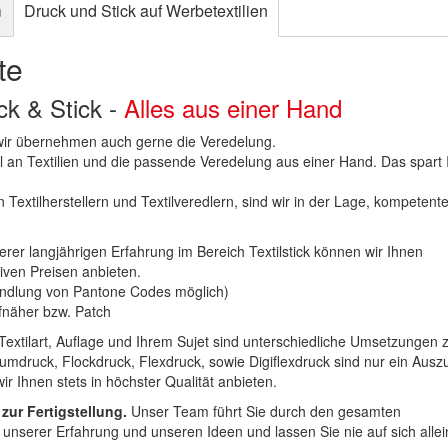
n
Druck und Stick auf Werbetextilien
te
uck & Stick -
Alles aus einer Hand
n wir übernehmen auch gerne die Veredelung.
hl an Textilien und die passende Veredelung aus einer Hand. Das spart
 Textilherstellern und Textilveredlern, sind wir in der Lage, kompetent
erer langjährigen Erfahrung im Bereich Textilstick können wir Ihnen
iven Preisen anbieten.
ndlung von Pantone Codes möglich)
Aufnäher bzw. Patch
Textilart, Auflage und Ihrem Sujet sind unterschiedliche Umsetzungen 
umdruck, Flockdruck, Flexdruck, sowie Digiflexdruck sind nur ein Ausz
r Ihnen stets in höchster Qualität anbieten.
 zur Fertigstellung.
Unser Team führt Sie durch den gesamten
t unserer Erfahrung und unseren Ideen und lassen Sie nie auf sich alle