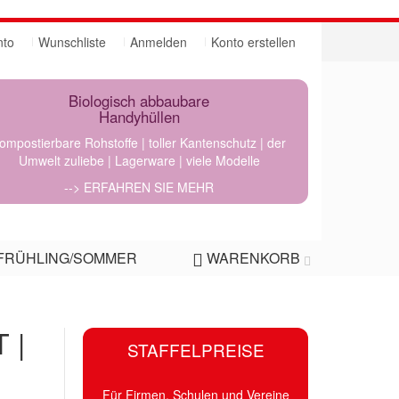
nto
Wunschliste
Anmelden
Konto erstellen
Biologisch abbaubare
Handyhüllen
ompostierbare Rohstoffe | toller Kantenschutz | der
Umwelt zuliebe | Lagerware | viele Modelle
--> ERFAHREN SIE MEHR
FRÜHLING/SOMMER
WARENKORB
T |
STAFFELPREISE
Für Firmen, Schulen und Vereine