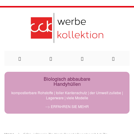
Direkt
Biologisch abbaubare
Handyhüllen
zum
kompostierbare Rohstoffe | toller Kantenschutz | der Umwelt zuliebe |
Lagerware | viele Modelle
Inhalt
--> ERFAHREN SIE MEHR