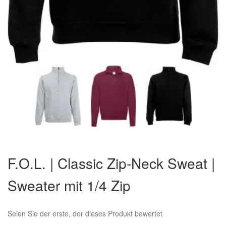
Zum
Anfang
F.O.L. | Classic Zip-Neck Sweat |
der
Bildergalerie
Sweater mit 1/4 Zip
springen
Seien Sie der erste, der dieses Produkt bewertet