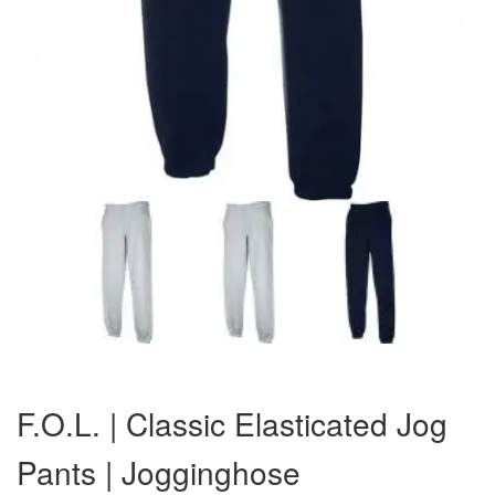
Zum
Anfang
F.O.L. | Classic Elasticated Jog
der
Bildergalerie
Pants | Jogginghose
springen