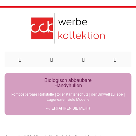
Direkt
Biologisch abbaubare
Handyhüllen
zum
kompostierbare Rohstoffe | toller Kantenschutz | der Umwelt zuliebe |
Lagerware | viele Modelle
Inhalt
--> ERFAHREN SIE MEHR