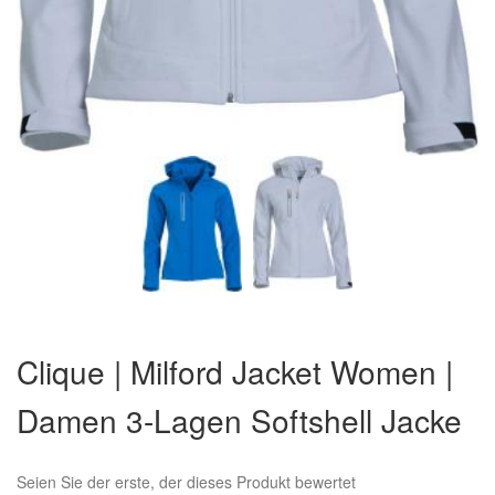
Zum
Anfang
Clique | Milford Jacket Women |
der
Bildergalerie
Damen 3-Lagen Softshell Jacke
springen
Seien Sie der erste, der dieses Produkt bewertet