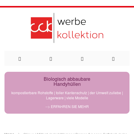
Direkt
Biologisch abbaubare
Handyhüllen
zum
kompostierbare Rohstoffe | toller Kantenschutz | der Umwelt zuliebe |
Lagerware | viele Modelle
Inhalt
--> ERFAHREN SIE MEHR