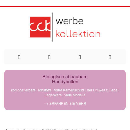
Direkt
Biologisch abbaubare
Handyhüllen
zum
kompostierbare Rohstoffe | toller Kantenschutz | der Umwelt zuliebe |
Lagerware | viele Modelle
Inhalt
--> ERFAHREN SIE MEHR