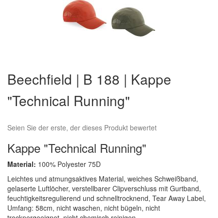
Zum
Anfang
Beechfield | B 188 | Kappe
der
Bildergalerie
"Technical Running"
springen
Seien Sie der erste, der dieses Produkt bewertet
Kappe "Technical Running"
Material:
100% Polyester 75D
Leichtes und atmungsaktives Material, weiches Schweißband,
gelaserte Luftlöcher, verstellbarer Clipverschluss mit Gurtband,
feuchtigkeitsregulierend und schnelltrocknend, Tear Away Label,
Umfang: 58cm, nicht waschen, nicht bügeln, nicht
trocknergeeignet, nicht chemisch reinigen