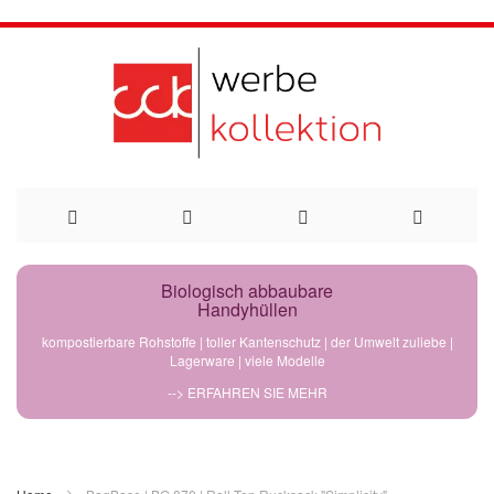
Direkt
Biologisch abbaubare
Handyhüllen
zum
kompostierbare Rohstoffe | toller Kantenschutz | der Umwelt zuliebe |
Lagerware | viele Modelle
Inhalt
--> ERFAHREN SIE MEHR