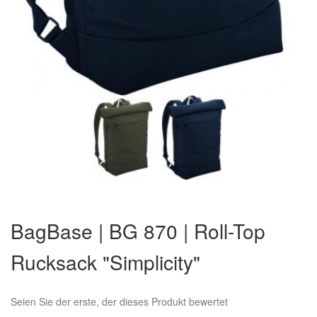
Zum
Anfang
BagBase | BG 870 | Roll-Top
der
Bildergalerie
Rucksack "Simplicity"
springen
Seien Sie der erste, der dieses Produkt bewertet