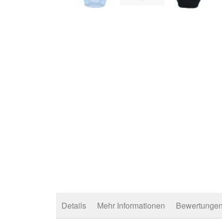
Zum
Anfang
der
Bildergalerie
springen
Details
Mehr Informationen
Bewertunge