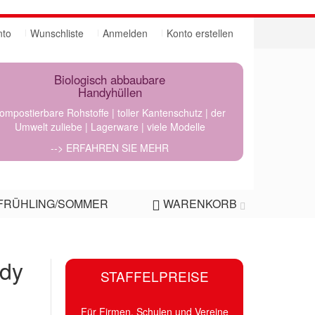
nto
Wunschliste
Anmelden
Konto erstellen
Biologisch abbaubare
Handyhüllen
ompostierbare Rohstoffe | toller Kantenschutz | der
Umwelt zuliebe | Lagerware | viele Modelle
--> ERFAHREN SIE MEHR
FRÜHLING/SOMMER
WARENKORB
ody
STAFFELPREISE
Für Firmen, Schulen und Vereine