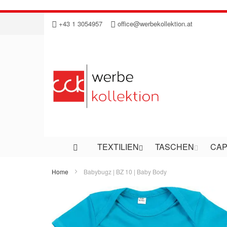
Direkt
+43 1 3054957
office@werbekollektion.at
zum
Inhalt
TEXTILIEN
TASCHEN
CAP
Home
Babybugz | BZ 10 | Baby Body
Zum
Ende
der
Bildergalerie