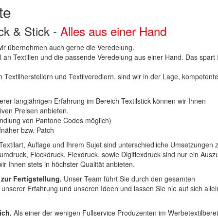
te
uck & Stick -
Alles aus einer Hand
n wir übernehmen auch gerne die Veredelung.
hl an Textilien und die passende Veredelung aus einer Hand. Das spart
 Textilherstellern und Textilveredlern, sind wir in der Lage, kompetent
erer langjährigen Erfahrung im Bereich Textilstick können wir Ihnen
iven Preisen anbieten.
ndlung von Pantone Codes möglich)
Aufnäher bzw. Patch
Textilart, Auflage und Ihrem Sujet sind unterschiedliche Umsetzungen 
umdruck, Flockdruck, Flexdruck, sowie Digiflexdruck sind nur ein Ausz
r Ihnen stets in höchster Qualität anbieten.
 zur Fertigstellung.
Unser Team führt Sie durch den gesamten
t unserer Erfahrung und unseren Ideen und lassen Sie nie auf sich alle
ich.
Als einer der wenigen Fullservice Produzenten im Werbetextilbere