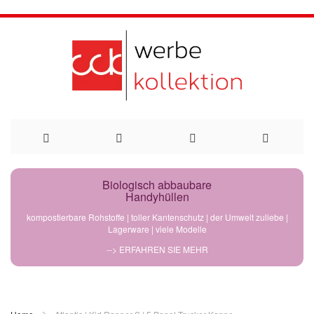
Direkt
Biologisch abbaubare
Handyhüllen
zum
kompostierbare Rohstoffe | toller Kantenschutz | der Umwelt zuliebe |
Lagerware | viele Modelle
Inhalt
--> ERFAHREN SIE MEHR