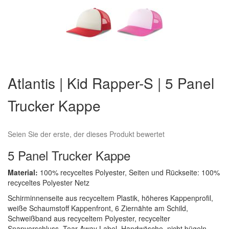
Zum
Anfang
Atlantis | Kid Rapper-S | 5 Panel
der
Bildergalerie
Trucker Kappe
springen
Seien Sie der erste, der dieses Produkt bewertet
5 Panel Trucker Kappe
Material:
100% recyceltes Polyester, Seiten und Rückseite: 100%
recyceltes Polyester Netz
Schirminnenseite aus recyceltem Plastik, höheres Kappenprofil,
weiße Schaumstoff Kappenfront, 6 Ziernähte am Schild,
Schweißband aus recyceltem Polyester, recycelter
Snapverschluss, Tear Away Label, Handwäsche, nicht bügeln,