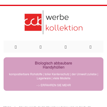
Direkt
Biologisch abbaubare
Handyhüllen
zum
kompostierbare Rohstoffe | toller Kantenschutz | der Umwelt zuliebe |
Lagerware | viele Modelle
Inhalt
--> ERFAHREN SIE MEHR