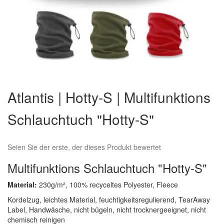
Zum
Anfang
Atlantis | Hotty-S | Multifunktions
der
Bildergalerie
Schlauchtuch "Hotty-S"
springen
Seien Sie der erste, der dieses Produkt bewertet
Multifunktions Schlauchtuch "Hotty-S"
Material:
230g/m², 100% recyceltes Polyester, Fleece
Kordelzug, leichtes Material, feuchtigkeitsregulierend, TearAway
Label, Handwäsche, nicht bügeln, nicht trocknergeeignet, nicht
chemisch reinigen