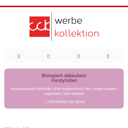
Direkt
Biologisch abbaubare
Handyhüllen
zum
kompostierbare Rohstoffe | toller Kantenschutz | der Umwelt zuliebe |
Lagerware | viele Modelle
Inhalt
--> ERFAHREN SIE MEHR