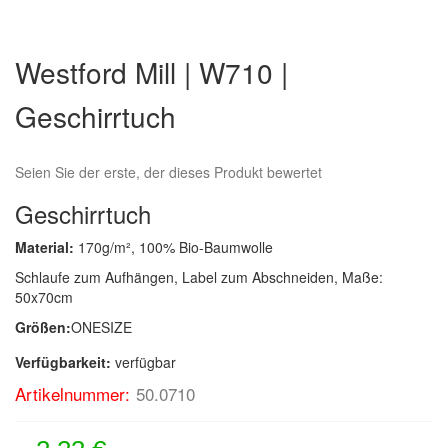
Zum
Anfang
Westford Mill | W710 |
der
Bildergalerie
Geschirrtuch
springen
Seien Sie der erste, der dieses Produkt bewertet
Geschirrtuch
Material:
170g/m², 100% Bio-Baumwolle
Schlaufe zum Aufhängen, Label zum Abschneiden, Maße:
50x70cm
Größen:
ONESIZE
Verfügbarkeit:
verfügbar
Artikelnummer:
50.0710