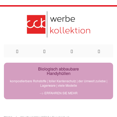
Direkt
Biologisch abbaubare
Handyhüllen
zum
kompostierbare Rohstoffe | toller Kantenschutz | der Umwelt zuliebe |
Lagerware | viele Modelle
Inhalt
--> ERFAHREN SIE MEHR