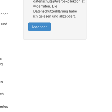
datenschutz@werbekollektion.at
widerrufen. Die
Datenschutzerklärung habe
 Ihnen
ich gelesen und akzeptiert.
e und
Absenden
zu
ug
ine
ich
dertes