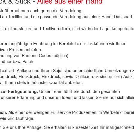
uck & Stick -
Alles aus einer Hand
n wir übernehmen auch gerne die Veredelung.
hl an Textilien und die passende Veredelung aus einer Hand. Das spart
 Textilherstellern und Textilveredlern, sind wir in der Lage, kompetent
erer langjährigen Erfahrung im Bereich Textilstick können wir Ihnen
iven Preisen anbieten.
ndlung von Pantone Codes möglich)
Aufnäher bzw. Patch
Textilart, Auflage und Ihrem Sujet sind unterschiedliche Umsetzungen 
umdruck, Flockdruck, Flexdruck, sowie Digiflexdruck sind nur ein Ausz
r Ihnen stets in höchster Qualität anbieten.
 zur Fertigstellung.
Unser Team führt Sie durch den gesamten
t unserer Erfahrung und unseren Ideen und lassen Sie nie auf sich alle
ich.
Als einer der wenigen Fullservice Produzenten im Werbetextilbere
 wie Großaufträge.
 Sie uns Ihre Anfrage. Sie erhalten in kürzester Zeit Ihr maßgeschnei