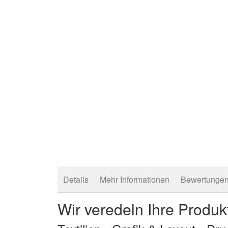
Anfang
der
Bildergalerie
springen
Details
Mehr Informationen
Bewertunge
Wir veredeln Ihre Produk