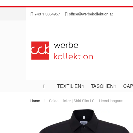
Direkt
+43 1 3054957
office@werbekollektion.at
zum
Inhalt
TEXTILIEN
TASCHEN
CAP
Home
Seidensticker | Shirt Slim LSL | Hemd langarm
Zum
Ende
der
Bildergalerie