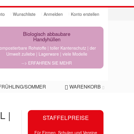
nto
Wunschliste
Anmelden
Konto erstellen
Biologisch abbaubare
Handyhüllen
ompostierbare Rohstoffe | toller Kantenschutz | der
Umwelt zuliebe | Lagerware | viele Modelle
--> ERFAHREN SIE MEHR
FRÜHLING/SOMMER
WARENKORB
L |
STAFFELPREISE
Für Firmen, Schulen und Vereine