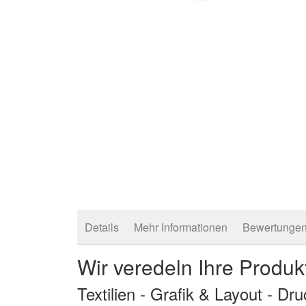
Zum
Anfang
der
Bildergalerie
springen
Details
Mehr Informationen
Bewertunge
Wir veredeln Ihre Produk
Textilien - Grafik & Layout - Dr