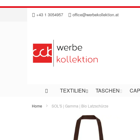
Direkt
+43 1 3054957
office@werbekollektion.at
zum
Inhalt
TEXTILIEN
TASCHEN
CAP
Home
SOL'S | Gamma | Bio Latzschürze
Zum
Ende
der
Bildergalerie