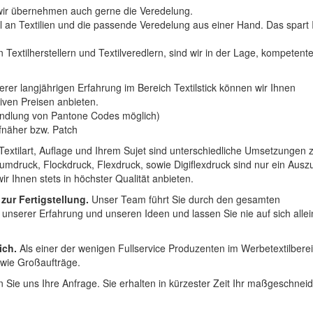
n wir übernehmen auch gerne die Veredelung.
hl an Textilien und die passende Veredelung aus einer Hand. Das spart
 Textilherstellern und Textilveredlern, sind wir in der Lage, kompetent
erer langjährigen Erfahrung im Bereich Textilstick können wir Ihnen
iven Preisen anbieten.
ndlung von Pantone Codes möglich)
Aufnäher bzw. Patch
Textilart, Auflage und Ihrem Sujet sind unterschiedliche Umsetzungen 
umdruck, Flockdruck, Flexdruck, sowie Digiflexdruck sind nur ein Ausz
r Ihnen stets in höchster Qualität anbieten.
 zur Fertigstellung.
Unser Team führt Sie durch den gesamten
t unserer Erfahrung und unseren Ideen und lassen Sie nie auf sich alle
ich.
Als einer der wenigen Fullservice Produzenten im Werbetextilbere
 wie Großaufträge.
 Sie uns Ihre Anfrage. Sie erhalten in kürzester Zeit Ihr maßgeschnei