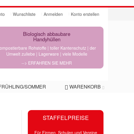
nto
Wunschliste
Anmelden
Konto erstellen
Biologisch abbaubare
Handyhüllen
ompostierbare Rohstoffe | toller Kantenschutz | der
Umwelt zuliebe | Lagerware | viele Modelle
--> ERFAHREN SIE MEHR
FRÜHLING/SOMMER
WARENKORB
STAFFELPREISE
Für Firmen, Schulen und Vereine