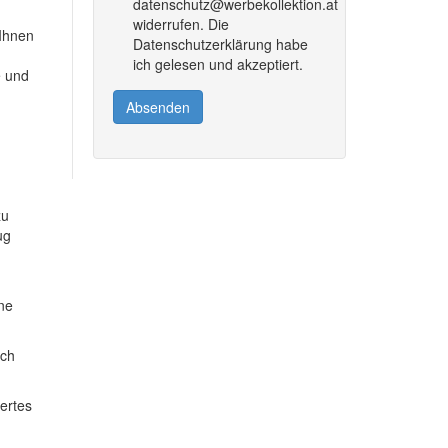
datenschutz@werbekollektion.at
widerrufen. Die
 Ihnen
Datenschutzerklärung habe
ich gelesen und akzeptiert.
e und
Absenden
zu
ug
ine
ich
dertes