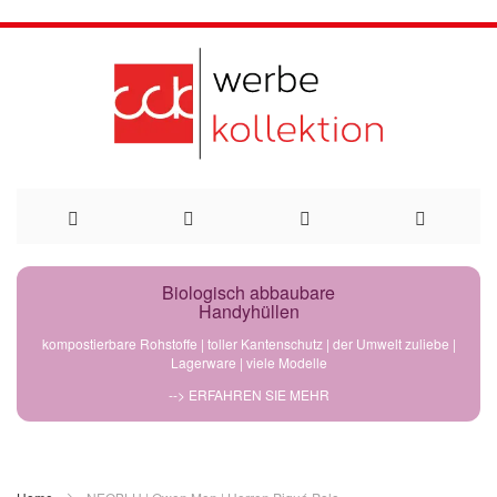
Direkt
Biologisch abbaubare
Handyhüllen
zum
kompostierbare Rohstoffe | toller Kantenschutz | der Umwelt zuliebe |
Lagerware | viele Modelle
Inhalt
--> ERFAHREN SIE MEHR