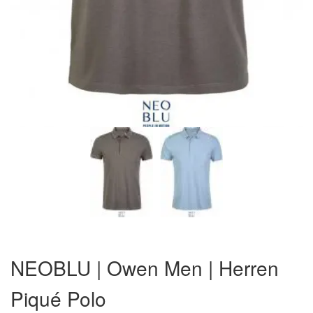
Zum
Anfang
NEOBLU | Owen Men | Herren
der
Bildergalerie
Piqué Polo
springen