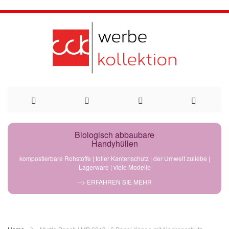
Direkt
Biologisch abbaubare
Handyhüllen
zum
kompostierbare Rohstoffe | toller Kantenschutz | der Umwelt zuliebe |
Lagerware | viele Modelle
Inhalt
--> ERFAHREN SIE MEHR