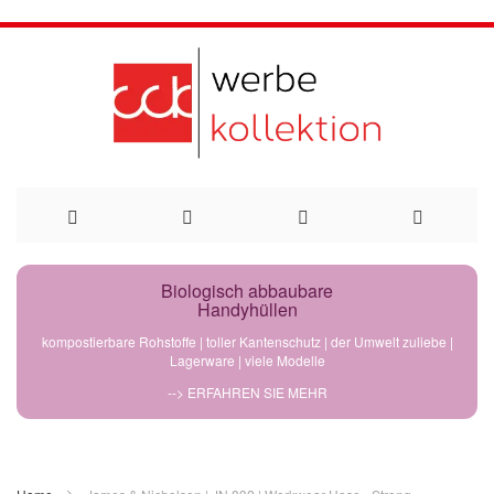
Direkt
Biologisch abbaubare
Handyhüllen
zum
kompostierbare Rohstoffe | toller Kantenschutz | der Umwelt zuliebe |
Lagerware | viele Modelle
Inhalt
--> ERFAHREN SIE MEHR