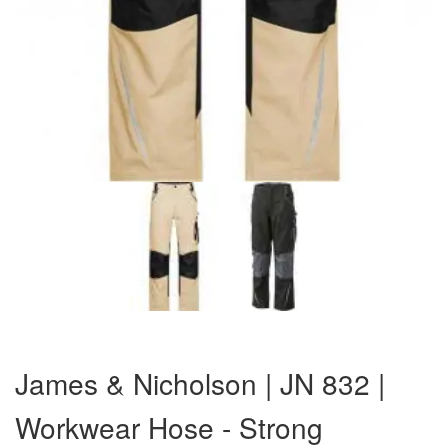
Zum
Anfang
James & Nicholson | JN 832 |
der
Bildergalerie
Workwear Hose - Strong
springen