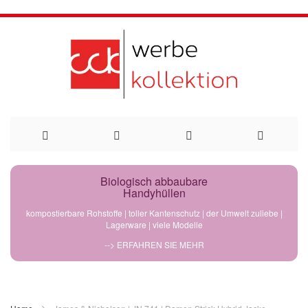
Direkt
Biologisch abbaubare
Handyhüllen
zum
kompostierbare Rohstoffe | toller Kantenschutz | der Umwelt zuliebe |
Lagerware | viele Modelle
Inhalt
--> ERFAHREN SIE MEHR