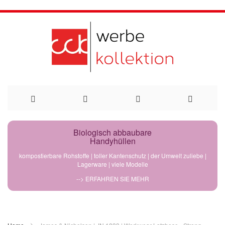
Direkt
Biologisch abbaubare
Handyhüllen
zum
kompostierbare Rohstoffe | toller Kantenschutz | der Umwelt zuliebe |
Lagerware | viele Modelle
Inhalt
--> ERFAHREN SIE MEHR