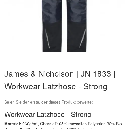
Zum
Anfang
James & Nicholson | JN 1833 |
der
Bildergalerie
Workwear Latzhose - Strong
springen
Seien Sie der erste, der dieses Produkt bewertet
Workwear Latzhose - Strong
Material:
260g/m², Oberstoff: 65% recyceltes Polyester, 32% Bio-